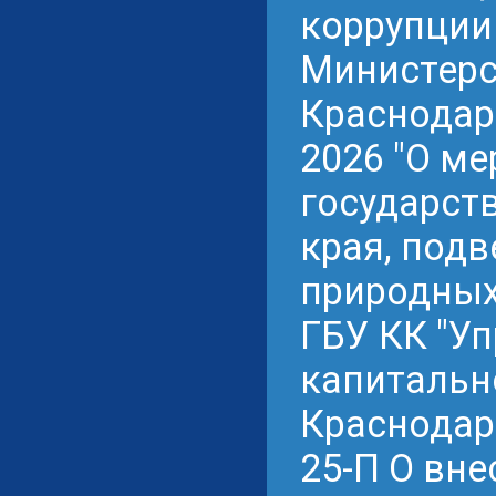
коррупции
Министерс
Краснодарс
2026 "О м
государст
края, под
природных
ГБУ КК "У
капитальн
Краснодарс
25-П О вне