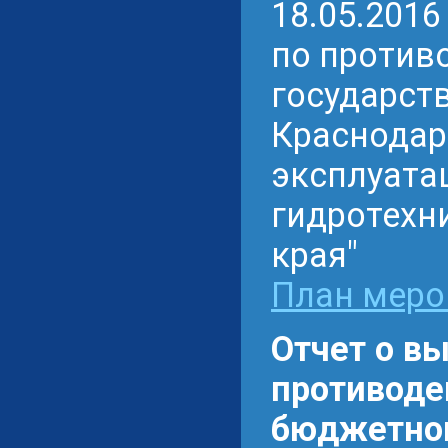
18.05.2016
по против
государст
Краснодар
эксплуата
гидротехн
края"
План меро
Отчет о в
противоде
бюджетном