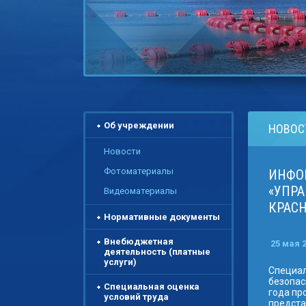
Об учреждении
НОВОС
Новости
Фотоматериалы
ИНФОР
«УПРА
Видеоматериалы
КРАСН
Нормативные документы
Внебюджетная
25 мая 
деятельность (платные
услуги)
Специал
безопас
Специальная оценка
года пр
условий труда
предста