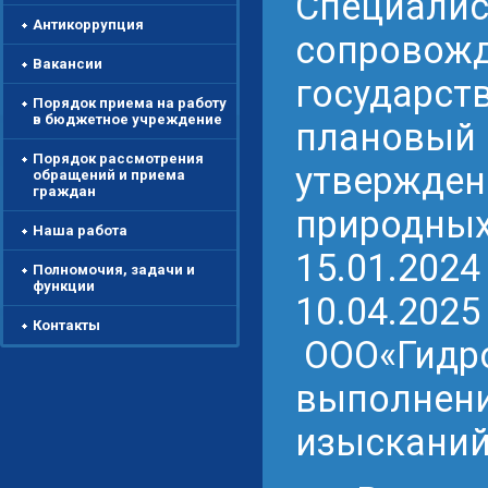
Специалис
Антикоррупция
сопровожд
Вакансии
государств
Порядок приема на работу
в бюджетное учреждение
плановый п
Порядок рассмотрения
утвержден
обращений и приема
граждан
природных
Наша работа
15.01.202
Полномочия, задачи и
функции
10.04.2025
Контакты
ООО«Гидро
выполнен
изысканий 