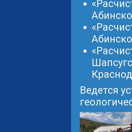
«Расчист
Абинско
«Расчист
Абинско
«Расчист
Шапсугс
Краснод
Ведется у
геологиче