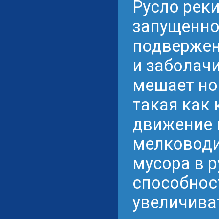
Русло рек
запущенно
подвержен
и заболач
мешает но
такая как
движение 
мелководий
мусора в р
способнос
увеличива