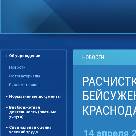
Об учреждении
НОВОСТИ
Новости
Фотоматериалы
РАСЧИСТК
Видеоматериалы
БЕЙСУЖЕК
Нормативные документы
КРАСНОД
Внебюджетная
деятельность (платные
услуги)
Специальная оценка
14 апреля 
условий труда