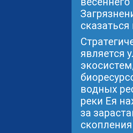
весеннего
Загрязнен
сказаться 
Стратегич
является 
экосистем
биоресурс
водных рес
реки Ея на
за зараст
скопления